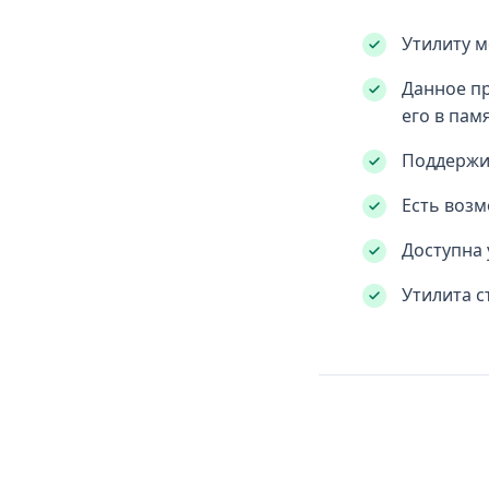
Утилиту м
Данное п
его в пам
Поддержив
Есть возм
Доступна 
Утилита с