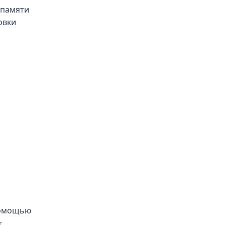
 памяти
овки
помощью
.