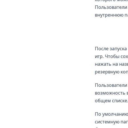
Пользователи 
внутреннюю п
После запуска
игр. Чтобы со
нажать на наз
резервную ко
Пользователи 
возможность в
общем списке
По умолчанию
системную пап