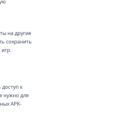
ную
и
ты на другие
ть сохранить
 игр.
 доступ к
е нужно для
ных APK-