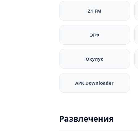
Z1 FM
ЭГФ
Окулус
APK Downloader
Развлечения