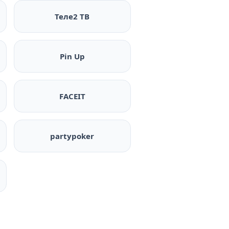
Теле2 ТВ
Pin Up
FACEIT
partypoker