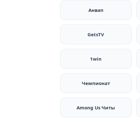
Анвап
GetsTV
1win
Чемпионат
Among Us Читы