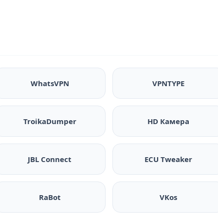
WhatsVPN
VPNTYPE
TroikaDumper
HD Камера
JBL Connect
ECU Tweaker
RaBot
VKos