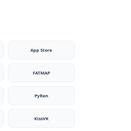
App Store
FATMAP
PyRen
KissVK