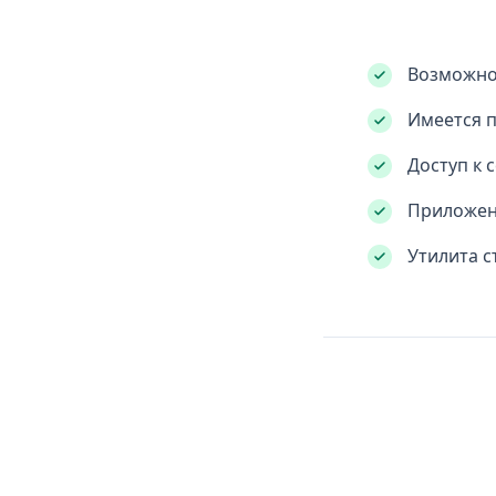
Возможнос
Имеется п
Доступ к 
Приложени
Утилита с