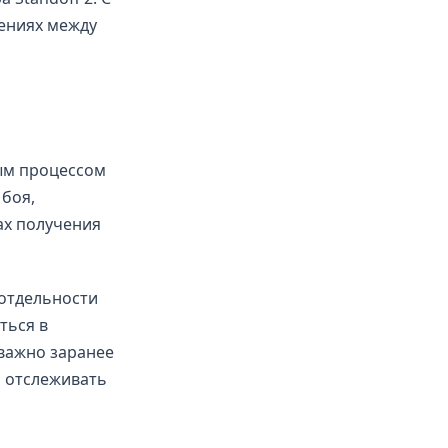
жениях между
ым процессом
 боя,
ах получения
 отдельности
ться в
важно заранее
 отслеживать