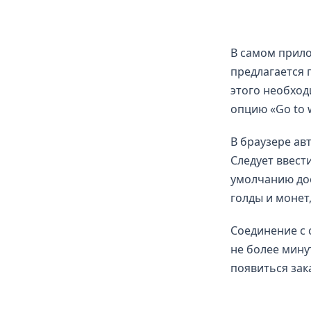
В самом прило
предлагается 
этого необход
опцию «Go to w
В браузере ав
Следует ввест
умолчанию дос
голды и монет
Соединение с 
не более минут
появиться зак