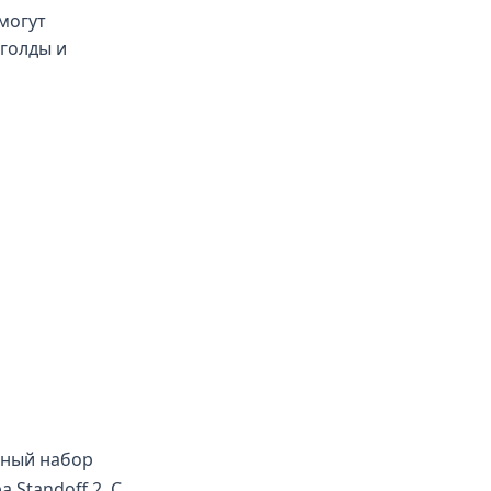
могут
 голды и
зный набор
Standoff 2. С