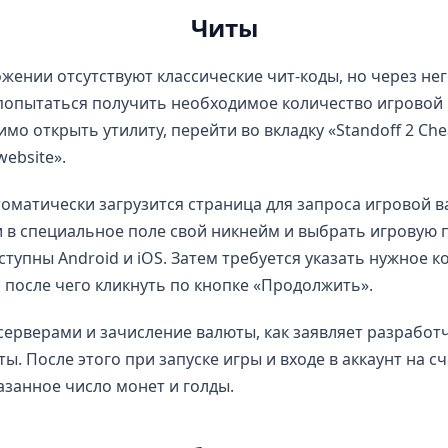
Читы
жении отсутствуют классические чит-коды, но через не
попытаться получить необходимое количество игровой 
имо открыть утилиту, перейти во вкладку «Standoff 2 Che
ebsite».
томатически загрузится страница для запроса игровой в
и в специальное поле свой никнейм и выбрать игровую 
тупны Android и iOS. Затем требуется указать нужное к
, после чего кликнуть по кнопке «Продолжить».
серверами и зачисление валюты, как заявляет разработ
ы. После этого при запуске игры и входе в аккаунт на с
азанное число монет и голды.