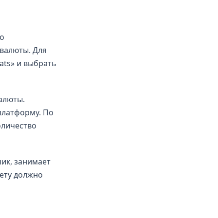
го
валюты. Для
ats» и выбрать
алюты.
платформу. По
оличество
чик, занимает
чету должно