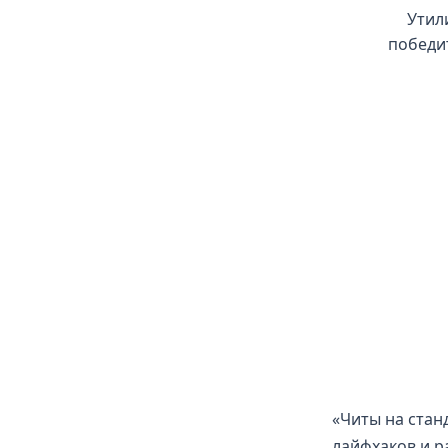
Утил
победит
«Читы на стан
лайфхаков и р