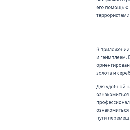
его помощью м
террористами 
В приложении
и геймплеем. 
ориентировани
золота и сере
Для удобной н
ознакомиться 
профессионала
ознакомиться
пути перемещ