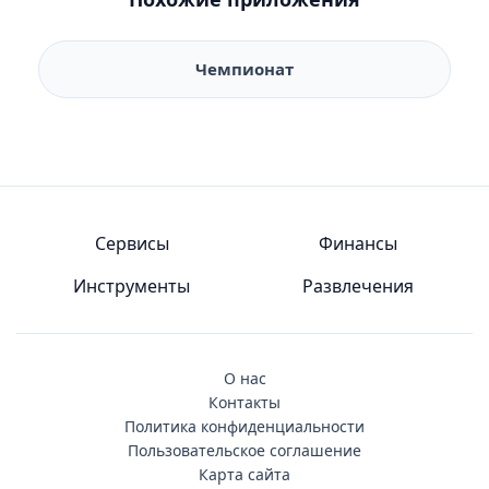
Чемпионат
Сервисы
Финансы
Инструменты
Развлечения
О нас
Контакты
Политика конфиденциальности
Пользовательское соглашение
Карта сайта