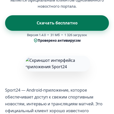
является официальным клиентом одноименного
новостного портала.
Скачать бесплатно
Версия 1.4.0
31 Мб
1 326 загрузок
Проверено антивирусом
Sport24 — Android-приложение, которое
обеспечивает доступ к свежим спортивным
новостям, интервью и трансляциям матчей. Это
официальный клиент хорошо известного