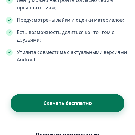
Ленту можно настроить согласно своим
предпочтениям;
Предусмотрены лайки и оценки материалов;
Есть возможность делиться контентом с
друзьями;
Утилита совместима с актуальными версиями
Android.
Скачать бесплатно
Похожие приложения