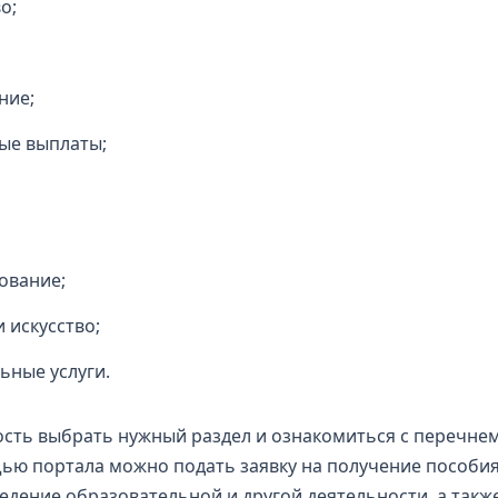
о;
ние;
ые выплаты;
ование;
и искусство;
ьные услуги.
сть выбрать нужный раздел и ознакомиться с перечне
щью портала можно подать заявку на получение пособи
едение образовательной и другой деятельности, а такж