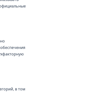
ь официальные
жно
ю обеспечения
ухфакторную
егорий, в том