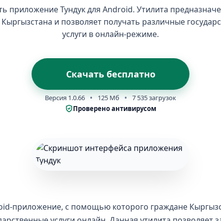
ть приложение Тундук для Android. Утилита предназначе
 Кыргызстана и позволяет получать различные государ
услуги в онлайн-режиме.
Скачать бесплатно
Версия 1.0.66
125 Мб
7 535 загрузок
Проверено антивирусом
oid-приложение, с помощью которого граждане Кыргызс
дарственные услуги онлайн. Данная утилита позволяет 