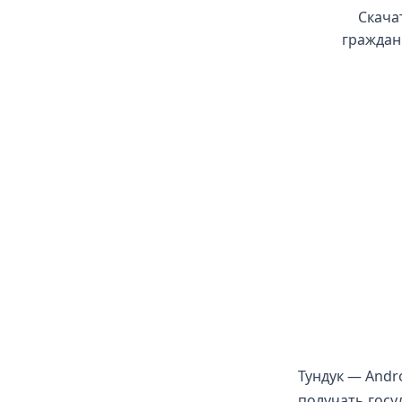
Скача
граждан
Тундук — Andr
получать госу