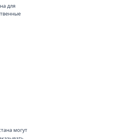
на для
ственные
тана могут
заказывать