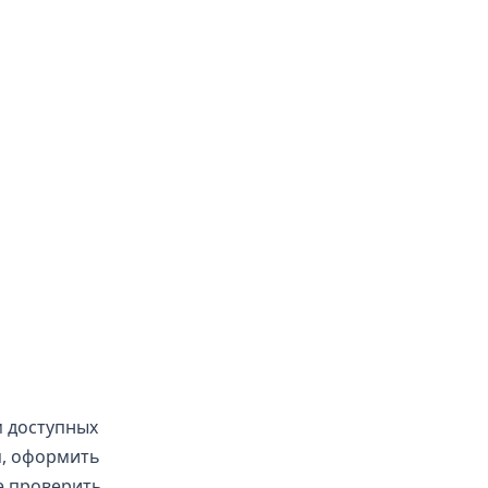
м доступных
я, оформить
е проверить