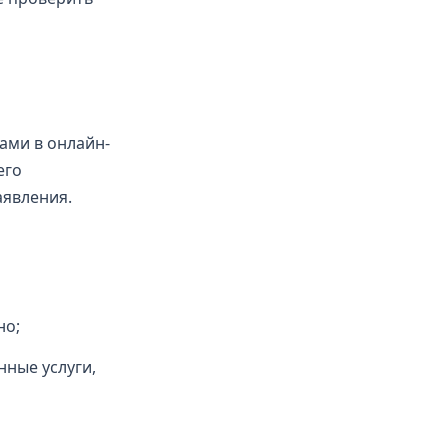
ами в онлайн-
его
аявления.
но;
нные услуги,