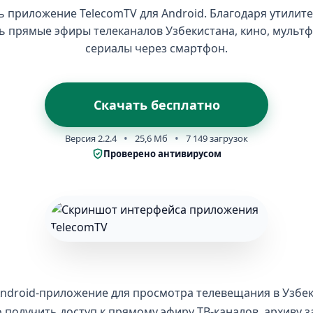
ь приложение TelecomTV для Android. Благодаря утилит
ь прямые эфиры телеканалов Узбекистана, кино, мульт
сериалы через смартфон.
Скачать бесплатно
Версия 2.2.4
25,6 Мб
7 149 загрузок
Проверено антивирусом
ndroid-приложение для просмотра телевещания в Узбек
 получить доступ к прямому эфиру ТВ-каналов, архиву з