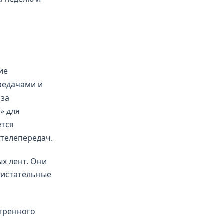
ие
редачами и
 за
» для
ется
 телепередач.
х лент. Они
листательные
тренного