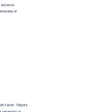
е можно
фильмы и
истане. Через
а неделю и