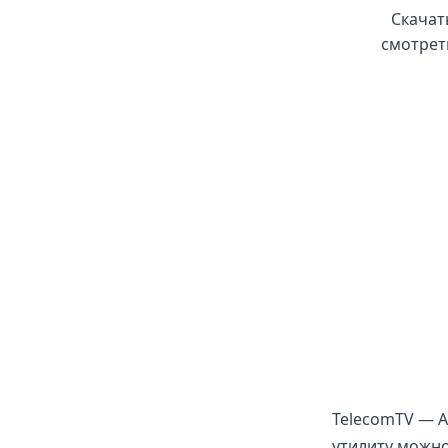
Скачат
смотрет
TelecomTV — A
утилиту можно