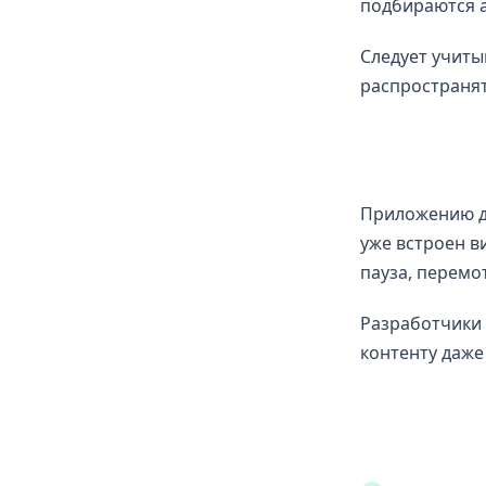
подбираются 
Следует учиты
распространят
Приложению дл
уже встроен в
пауза, перемо
Разработчики 
контенту даже