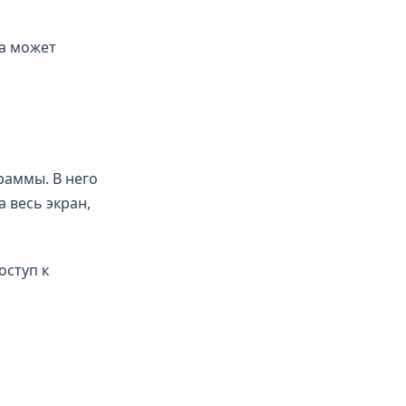
на может
раммы. В него
 весь экран,
оступ к